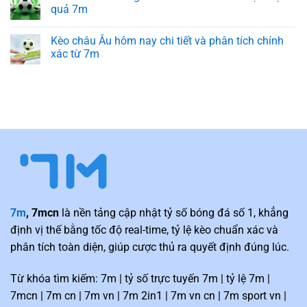
quả 7m
Kèo châu Âu hôm nay chi tiết và phân tích chính
xác từ 7m
7m
, 7mcn
là nền tảng cập nhật tỷ số bóng đá số 1, khẳng
định vị thế bằng tốc độ real-time, tỷ lệ kèo chuẩn xác và
phân tích toàn diện, giúp cược thủ ra quyết định đúng lúc.
Từ khóa tìm kiếm: 7m | tỷ số trực tuyến 7m | tỷ lệ 7m |
7mcn | 7m cn | 7m vn | 7m 2in1 | 7m vn cn | 7m sport vn |