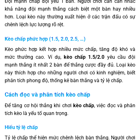
Đội mạnh chấp đội yếu 1 bàn. Người chơi cần cân nhắc
khả năng đội mạnh thắng cách biệt một bàn hay nhiều
hơn. Loại kèo này thường xuất hiện ở các trận đấu có sự
chênh lệch lực lượng rõ rệt.
Kèo chấp phức hợp (1.5, 2.0, 2.5, …)
Kèo phức hợp kết hợp nhiều mức chấp, tăng độ khó và
mức thưởng cao. Ví dụ,
kèo chấp 1.5/2.0
yêu cầu đội
mạnh thắng ít nhất 2 bàn để thắng cược đầy đủ. Loại kèo
này thích hợp cho những người chơi có kinh nghiệm, biết
phân tích phong độ, thống kê bàn thắng và tỷ lệ chấp.
Cách đọc và phân tích kèo chấp
Để tăng cơ hội thắng khi chơi
kèo chấp
, việc đọc và phân
tích kèo là yếu tố quan trọng.
Hiểu tỷ lệ chấp
Tỷ lệ chấp thể hiện mức chênh lệch bàn thắng. Người chơi