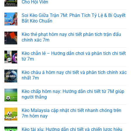
Cho Hội Viên
Soi Kèo Giữa Trận 7M: Phân Tích Tỷ Lệ & Bí Quyết
Bắt Kèo Chuẩn
Kèo thẻ phạt hôm nay chi tiết phân tích trận đấu
chính xác 7m
Kèo chẵn lẻ – Hướng dẫn chơi và phân tích chi tiết
từ 7m
Kèo châu á hôm nay chi tiết và phân tích chính xác
nhất 7m
Kèo chấp hôm nay: Hướng dẫn chi tiết từ 7M giúp
người thắng
Kèo Malaysia cập nhật chi tiết nhanh chóng trên
7m hôm nay
Kèo tài xỉu: Hướng dẫn chi tiết và chiến lược hiệu