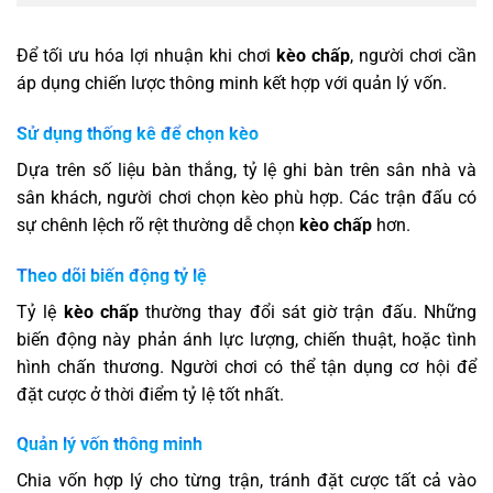
Để tối ưu hóa lợi nhuận khi chơi
kèo chấp
, người chơi cần
áp dụng chiến lược thông minh kết hợp với quản lý vốn.
Sử dụng thống kê để chọn kèo
Dựa trên số liệu bàn thắng, tỷ lệ ghi bàn trên sân nhà và
sân khách, người chơi chọn kèo phù hợp. Các trận đấu có
sự chênh lệch rõ rệt thường dễ chọn
kèo chấp
hơn.
Theo dõi biến động tỷ lệ
Tỷ lệ
kèo chấp
thường thay đổi sát giờ trận đấu. Những
biến động này phản ánh lực lượng, chiến thuật, hoặc tình
hình chấn thương. Người chơi có thể tận dụng cơ hội để
đặt cược ở thời điểm tỷ lệ tốt nhất.
Quản lý vốn thông minh
Chia vốn hợp lý cho từng trận, tránh đặt cược tất cả vào