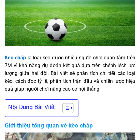
Kèo chấp
là loại kèo được nhiều người chơi quan tâm trên
7M vì khả năng dự đoán kết quả dựa trên chênh lệch lực
lượng giữa hai đội. Bài viết sẽ phân tích chi tiết các loại
kèo, cách đọc tỷ lệ, phân tích trận đấu và chiến lược hiệu
quả giúp người chơi nâng cao cơ hội thắng.
Nội Dung Bài Viết
Giới thiệu tổng quan về kèo chấp