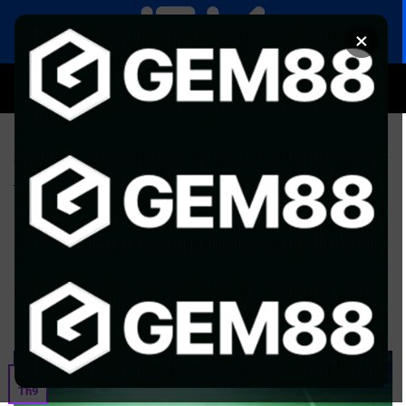
Chuyển
đến
×
nội
dung
SOI KÈO
XEM BÓNG
Trang Chủ
»
Tin Tức
»
Kèo chấp hôm nay: Hướng dẫn chi
tiết từ 7M giúp người thắng
TIN TỨC
Kèo chấp hôm nay: Hướng dẫn chi tiết
từ 7M giúp người thắng
ĐÃ ĐĂNG TRÊN
THÁNG 9 24, 2025
BỞI
CONTENT EDITOR
24
Th9