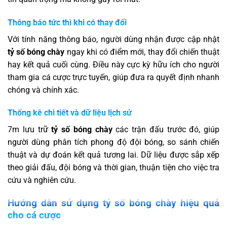
Thông báo tức thì khi có thay đổi
Với tính năng thông báo, người dùng nhận được cập nhật
tỷ số bóng chày
ngay khi có điểm mới, thay đổi chiến thuật
hay kết quả cuối cùng. Điều này cực kỳ hữu ích cho người
tham gia cá cược trực tuyến, giúp đưa ra quyết định nhanh
chóng và chính xác.
Thống kê chi tiết và dữ liệu lịch sử
7m lưu trữ
tỷ số bóng chày
các trận đấu trước đó, giúp
người dùng phân tích phong độ đội bóng, so sánh chiến
thuật và dự đoán kết quả tương lai. Dữ liệu được sắp xếp
theo giải đấu, đội bóng và thời gian, thuận tiện cho việc tra
cứu và nghiên cứu.
Hướng dẫn sử dụng tỷ số bóng chày hiệu quả
cho cá cược