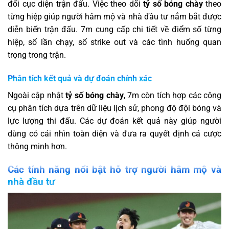
đổi cục diện trận đấu. Việc theo dõi
tỷ số bóng chày
theo
từng hiệp giúp người hâm mộ và nhà đầu tư nắm bắt được
diễn biến trận đấu. 7m cung cấp chi tiết về điểm số từng
hiệp, số lần chạy, số strike out và các tình huống quan
trọng trong trận.
Phân tích kết quả và dự đoán chính xác
Ngoài cập nhật
tỷ số bóng chày
, 7m còn tích hợp các công
cụ phân tích dựa trên dữ liệu lịch sử, phong độ đội bóng và
lực lượng thi đấu. Các dự đoán kết quả này giúp người
dùng có cái nhìn toàn diện và đưa ra quyết định cá cược
thông minh hơn.
Các tính năng nổi bật hỗ trợ người hâm mộ và
nhà đầu tư