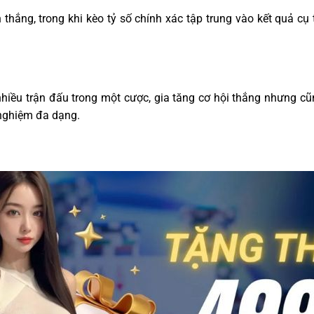
thắng, trong khi kèo tỷ số chính xác tập trung vào kết quả cụ 
hiều trận đấu trong một cược, gia tăng cơ hội thắng nhưng cũ
 nghiệm đa dạng.