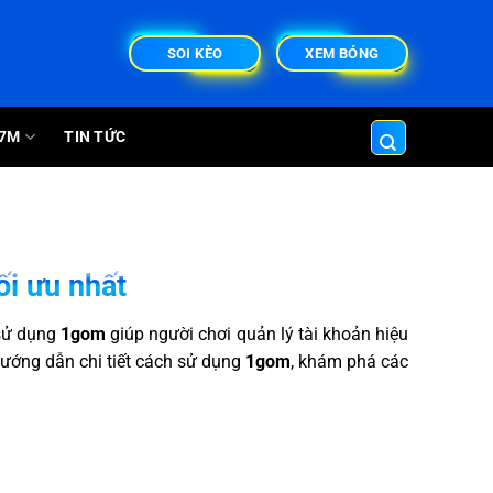
SOI KÈO
XEM BÓNG
 7M
TIN TỨC
ối ưu nhất
 sử dụng
1gom
giúp người chơi quản lý tài khoản hiệu
 hướng dẫn chi tiết cách sử dụng
1gom
, khám phá các