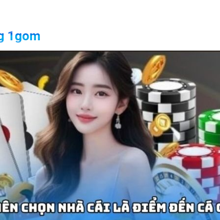
ng 1gom