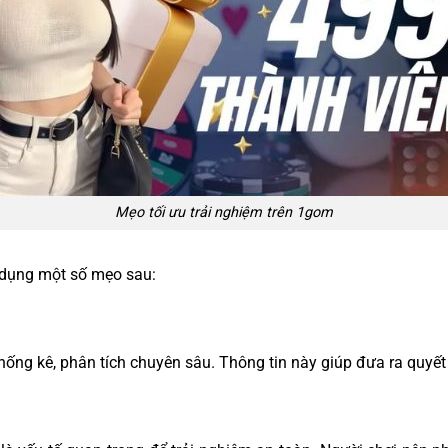
Mẹo tối ưu trải nghiệm trên 1gom
p dụng một số mẹo sau:
thống kê, phân tích chuyên sâu
. Thông tin này giúp đưa ra quyết