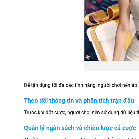
Để tận dụng tối đa các tính năng
, người chơi nên á
Theo dõi thông tin và phân tích trận đấu
Trước khi đặt cược, người chơi nên sử dụng dữ liệu 
Quản lý ngân sách và chiến lược cá cược