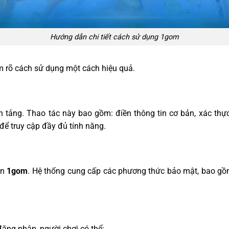
Hướng dẫn chi tiết cách sử dụng 1gom
ắm rõ cách sử dụng
một cách hiệu quả.
n tảng
. Thao tác này bao gồm: điền thông tin cơ bản, xác thực
 để truy cập đầy đủ tính năng.
ên
1gom
. Hệ thống cung cấp các phương thức bảo mật, bao gồm
đăng nhập, người chơi có thể: