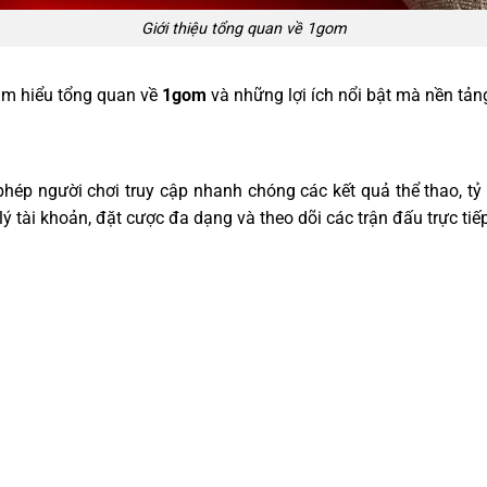
Giới thiệu tổng quan về 1gom
tìm hiểu tổng quan về
1gom
và những lợi ích nổi bật mà nền tản
phép người chơi truy cập nhanh chóng các kết quả thể thao, t
ý tài khoản, đặt cược đa dạng và theo dõi các trận đấu trực tiếp