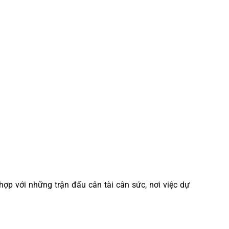
ợp với những trận đấu cân tài cân sức, nơi việc dự