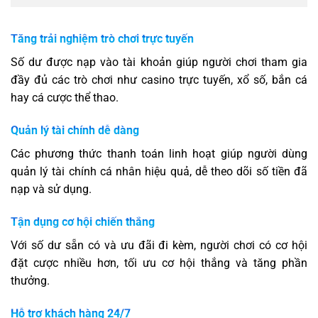
Tăng trải nghiệm trò chơi trực tuyến
Số dư được nạp vào tài khoản giúp người chơi tham gia
đầy đủ các trò chơi như casino trực tuyến, xổ số, bắn cá
hay cá cược thể thao.
Quản lý tài chính dễ dàng
Các phương thức thanh toán linh hoạt giúp người dùng
quản lý tài chính cá nhân hiệu quả, dễ theo dõi số tiền đã
nạp và sử dụng.
Tận dụng cơ hội chiến thắng
Với số dư sẵn có và ưu đãi đi kèm, người chơi có cơ hội
đặt cược nhiều hơn, tối ưu cơ hội thắng và tăng phần
thưởng.
Hỗ trợ khách hàng 24/7