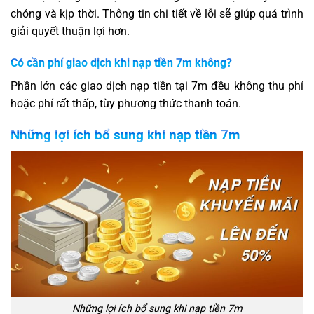
chóng và kịp thời. Thông tin chi tiết về lỗi sẽ giúp quá trình
giải quyết thuận lợi hơn.
Có cần phí giao dịch khi nạp tiền 7m không?
Phần lớn các giao dịch nạp tiền tại 7m đều không thu phí
hoặc phí rất thấp, tùy phương thức thanh toán.
Những lợi ích bổ sung khi nạp tiền 7m
Những lợi ích bổ sung khi nạp tiền 7m