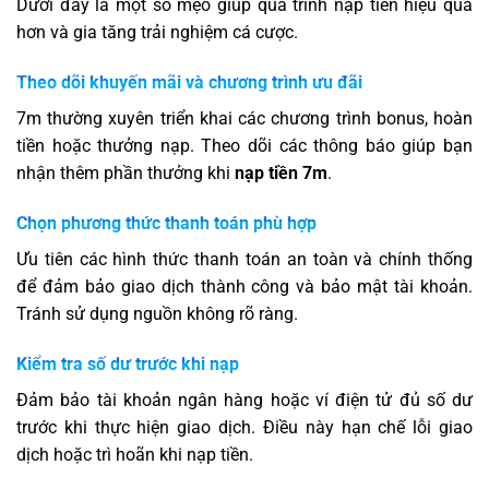
Dưới đây là một số mẹo giúp quá trình nạp tiền hiệu quả
hơn và gia tăng trải nghiệm cá cược.
Theo dõi khuyến mãi và chương trình ưu đãi
7m thường xuyên triển khai các chương trình bonus, hoàn
tiền hoặc thưởng nạp. Theo dõi các thông báo giúp bạn
nhận thêm phần thưởng khi
nạp tiền 7m
.
Chọn phương thức thanh toán phù hợp
Ưu tiên các hình thức thanh toán an toàn và chính thống
để đảm bảo giao dịch thành công và bảo mật tài khoản.
Tránh sử dụng nguồn không rõ ràng.
Kiểm tra số dư trước khi nạp
Đảm bảo tài khoản ngân hàng hoặc ví điện tử đủ số dư
trước khi thực hiện giao dịch. Điều này hạn chế lỗi giao
dịch hoặc trì hoãn khi nạp tiền.