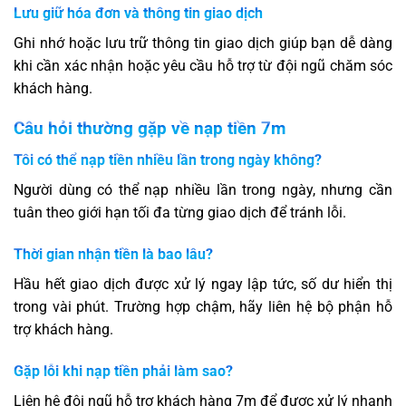
Lưu giữ hóa đơn và thông tin giao dịch
Ghi nhớ hoặc lưu trữ thông tin giao dịch giúp bạn dễ dàng
khi cần xác nhận hoặc yêu cầu hỗ trợ từ đội ngũ chăm sóc
khách hàng.
Câu hỏi thường gặp về nạp tiền 7m
Tôi có thể nạp tiền nhiều lần trong ngày không?
Người dùng có thể nạp nhiều lần trong ngày, nhưng cần
tuân theo giới hạn tối đa từng giao dịch để tránh lỗi.
Thời gian nhận tiền là bao lâu?
Hầu hết giao dịch được xử lý ngay lập tức, số dư hiển thị
trong vài phút. Trường hợp chậm, hãy liên hệ bộ phận hỗ
trợ khách hàng.
Gặp lỗi khi nạp tiền phải làm sao?
Liên hệ đội ngũ hỗ trợ khách hàng 7m để được xử lý nhanh