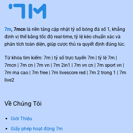
7m
, 7mcn
là nền tảng cập nhật tỷ số bóng đá số 1, khẳng
định vị thế bằng tốc độ real-time, tỷ lệ kèo chuẩn xác và
phân tích toàn diện, giúp cược thủ ra quyết định đúng lúc.
Từ khóa tìm kiếm: 7m | tỷ số trực tuyến 7m | tỷ lệ 7m |
7mcn | 7m cn | 7m vn | 7m 2in1 | 7m vn cn | 7m sport vn |
7m ma cao | 7m free | 7m livescore red | 7m 2 trong 1 | 7m
live2
Về Chúng Tôi
Giới Thiệu
Giấy phép hoạt động 7m