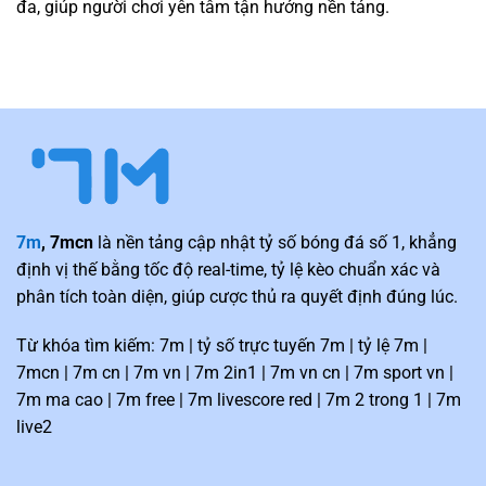
đa, giúp người chơi yên tâm tận hưởng nền tảng.
7m
, 7mcn
là nền tảng cập nhật tỷ số bóng đá số 1, khẳng
định vị thế bằng tốc độ real-time, tỷ lệ kèo chuẩn xác và
phân tích toàn diện, giúp cược thủ ra quyết định đúng lúc.
Từ khóa tìm kiếm: 7m | tỷ số trực tuyến 7m | tỷ lệ 7m |
7mcn | 7m cn | 7m vn | 7m 2in1 | 7m vn cn | 7m sport vn |
7m ma cao | 7m free | 7m livescore red | 7m 2 trong 1 | 7m
live2