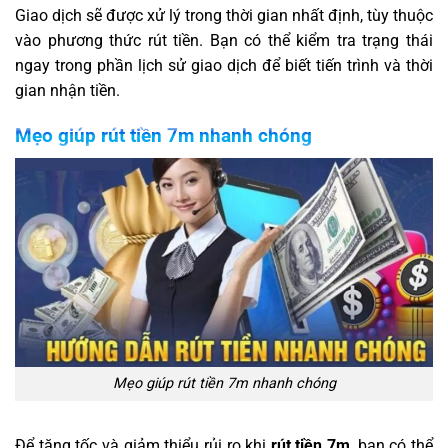
Giao dịch sẽ được xử lý trong thời gian nhất định, tùy thuộc
vào phương thức rút tiền. Bạn có thể kiểm tra trạng thái
ngay trong phần lịch sử giao dịch để biết tiến trình và thời
gian nhận tiền.
Mẹo giúp rút tiền 7m nhanh chóng
Mẹo giúp rút tiền 7m nhanh chóng
Để tăng tốc và giảm thiểu rủi ro khi
rút tiền 7m
, bạn có thể