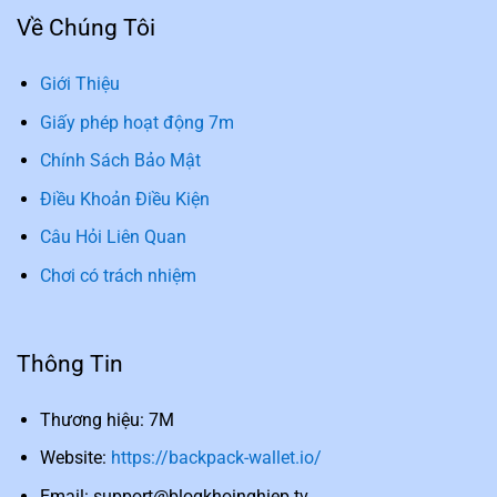
Về Chúng Tôi
Giới Thiệu
Giấy phép hoạt động 7m
Chính Sách Bảo Mật
Điều Khoản Điều Kiện
Câu Hỏi Liên Quan
Chơi có trách nhiệm
Thông Tin
Thương hiệu: 7M
Website:
https://backpack-wallet.io/
Email:
support@blogkhoinghiep.tv