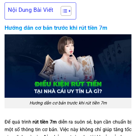
Nội Dung Bài Viết
Hướng dẫn cơ bản trước khi rút tiền 7m
Hướng dẫn cơ bản trước khi rút tiền 7m
Để quá trình
rút tiền 7m
diễn ra suôn sẻ, bạn cần chuẩn bị
một số thông tin cơ bản. Việc này không chỉ giúp tăng tốc